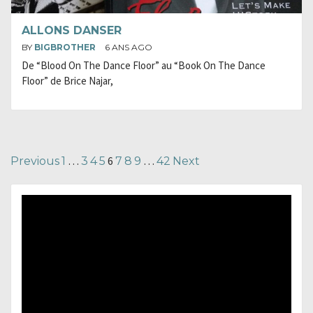
ALLONS DANSER
BY
BIGBROTHER
6 ANS AGO
De “Blood On The Dance Floor” au “Book On The Dance
Floor” de Brice Najar,
Navigation
…
6
…
Previous
1
3
4
5
7
8
9
42
Next
des
articles