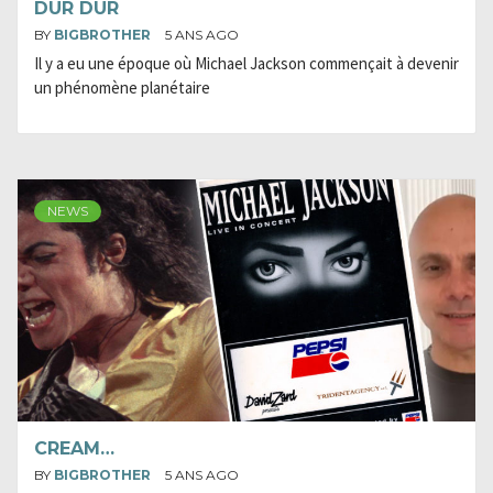
DUR DUR
BY
BIGBROTHER
5 ANS AGO
Il y a eu une époque où Michael Jackson commençait à devenir
un phénomène planétaire
NEWS
CREAM…
BY
BIGBROTHER
5 ANS AGO