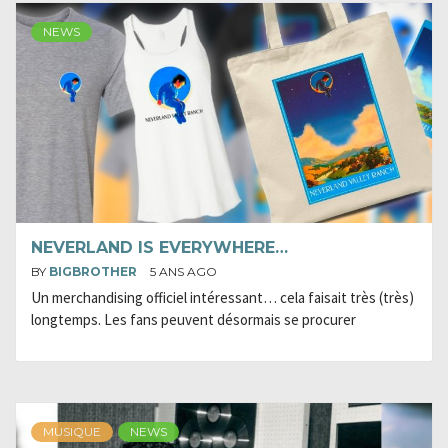
NEWS
NEVERLAND IS EVERYWHERE…
BY
BIGBROTHER
5 ANS AGO
Un merchandising officiel intéressant… cela faisait très (très)
longtemps. Les fans peuvent désormais se procurer
MUSIQUE
NEWS