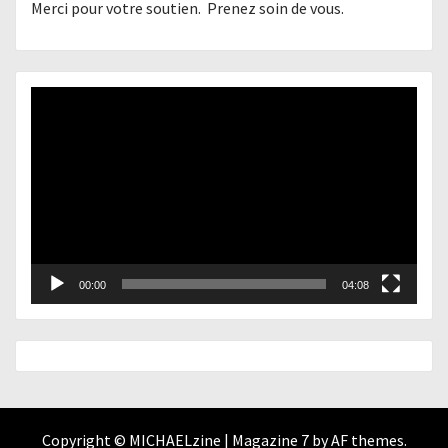
Merci pour votre soutien. Prenez soin de vous.
Lecteur
vidéo
00:00
04:08
Copyright © MICHAELzine
|
Magazine 7
by AF themes.