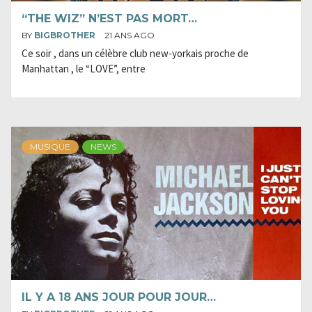
“THE WIZ” N’EST PAS MORT…
BY
BIGBROTHER
21 ANS AGO
Ce soir , dans un célèbre club new-yorkais proche de
Manhattan , le “LOVE”, entre
MUSIQUE
NEWS
IL Y A 18 ANS JOUR POUR JOUR…