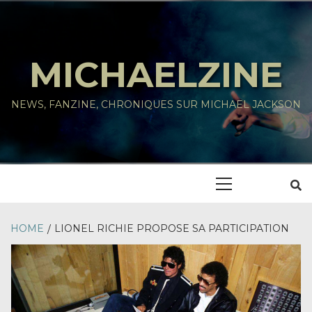
Skip
to
content
MICHAELZINE
NEWS, FANZINE, CHRONIQUES SUR MICHAEL JACKSON
Primary
Menu
HOME
LIONEL RICHIE PROPOSE SA PARTICIPATION