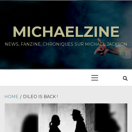
Skip
to
content
MICHAELZINE
NEWS, FANZINE, CHRONIQUES SUR MICHAEL JACKSON
Primary
Menu
HOME
DILEO IS BACK !