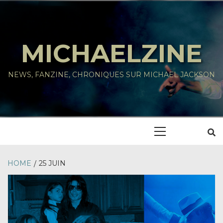
Skip
to
content
MICHAELZINE
NEWS, FANZINE, CHRONIQUES SUR MICHAEL JACKSON
Primary
Menu
HOME
25 JUIN