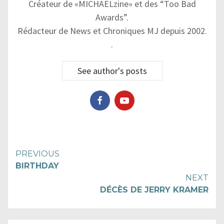
Créateur de «MICHAELzine» et des “Too Bad
Awards”.
Rédacteur de News et Chroniques MJ depuis 2002.
.
See author's posts
Continue
PREVIOUS
BIRTHDAY
Reading
NEXT
DÉCÈS DE JERRY KRAMER