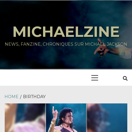
Skip
to
content
MICHAELZINE
NEWS, FANZINE, CHRONIQUES SUR MICHAEL JACKSON
Primary
Menu
HOME
BIRTHDAY