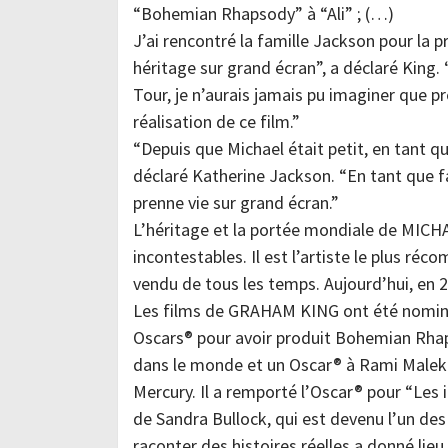
“Bohemian Rhapsody” à “Ali” ; (…)
J’ai rencontré la famille Jackson pour la p
héritage sur grand écran”, a déclaré King.
Tour, je n’aurais jamais pu imaginer que près
réalisation de ce film.”
“Depuis que Michael était petit, en tant q
déclaré Katherine Jackson. “En tant que f
prenne vie sur grand écran.”
L’héritage et la portée mondiale de MICH
incontestables. Il est l’artiste le plus réc
vendu de tous les temps. Aujourd’hui, en 2
Les films de GRAHAM KING ont été nominé
Oscars® pour avoir produit Bohemian Rhaps
dans le monde et un Oscar® à Rami Malek p
Mercury. Il a remporté l’Oscar® pour “Les 
de Sandra Bullock, qui est devenu l’un des 
raconter des histoires réelles a donné lieu