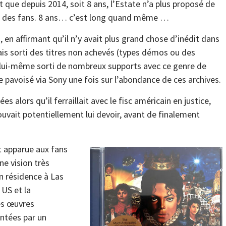
st que depuis 2014, soit 8 ans, l’Estate n’a plus proposé de
on des fans. 8 ans… c’est long quand même …
en affirmant qu’il n’y avait plus grand chose d’inédit dans
ais sorti des titres non achevés (types démos ou des
it lui-même sorti de nombreux supports avec ce genre de
 pavoisé via Sony une fois sur l’abondance de ces archives.
es alors qu’il ferraillait avec le fisc américain en justice,
vait potentiellement lui devoir, avant de finalement
t apparue aux fans
ne vision très
n résidence à Las
 US et la
es œuvres
antées par un