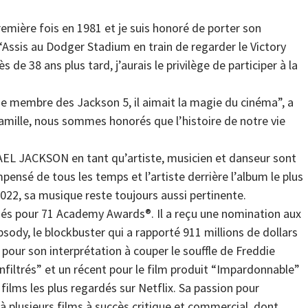
remière fois en 1981 et je suis honoré de porter son
 “Assis au Dodger Stadium en train de regarder le Victory
 de 38 ans plus tard, j’aurais le privilège de participer à la
ue membre des Jackson 5, il aimait la magie du cinéma”, a
amille, nous sommes honorés que l’histoire de notre vie
AEL JACKSON en tant qu’artiste, musicien et danseur sont
ompensé de tous les temps et l’artiste derrière l’album le plus
022, sa musique reste toujours aussi pertinente.
s pour 71 Academy Awards®. Il a reçu une nomination aux
ody, le blockbuster qui a rapporté 911 millions de dollars
our son interprétation à couper le souffle de Freddie
infiltrés” et un récent pour le film produit “Impardonnable”
films les plus regardés sur Netflix. Sa passion pour
 à plusieurs films à succès critique et commercial, dont