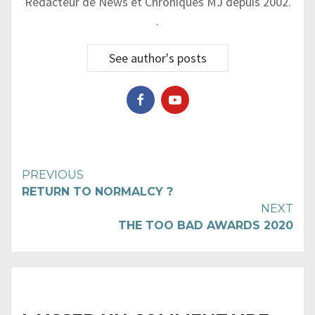
Rédacteur de News et Chroniques MJ depuis 2002.
.
See author's posts
Continue
PREVIOUS
RETURN TO NORMALCY ?
Reading
NEXT
THE TOO BAD AWARDS 2020