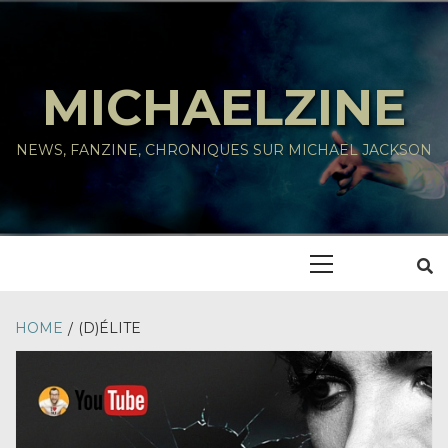
Skip
to
content
MICHAELZINE
NEWS, FANZINE, CHRONIQUES SUR MICHAEL JACKSON
Primary
Menu
HOME
(D)ÉLITE