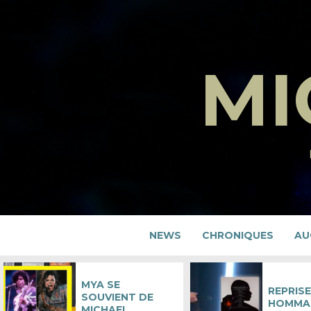
Skip
to
content
MI
NEWS
CHRONIQUES
AU
MYA SE
REPRISE
SOUVIENT DE
HOMMA
MICHAEL