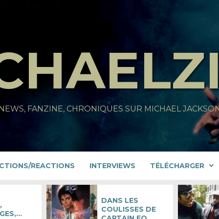
CHAELZ
NEWS, FANZINE, CHRONIQUES SUR MICHAEL JACKSO
CTIONS/REACTIONS
INTERVIEWS
TÉLÉCHARGER
DANS LES
,
COULISSES DE
GES,…
CAPTAIN EO