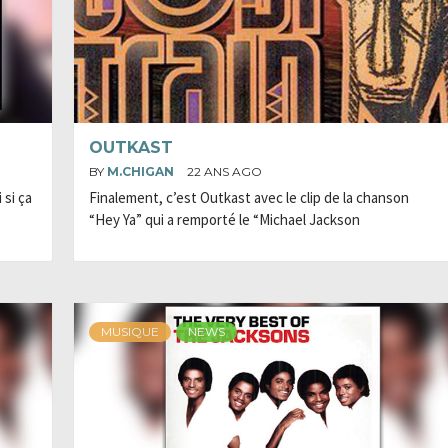
OUTKAST
BY
M.CHIGAN
22 ANS AGO
 si ça
Finalement, c’est Outkast avec le clip de la chanson
“Hey Ya” qui a remporté le “Michael Jackson
MUSIQUE
NEWS