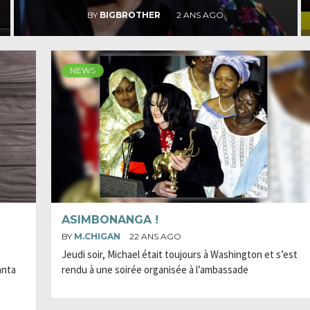
BY
BIGBROTHER
2 ANS AGO
NEWS
ASIMBONANGA !
BY
M.CHIGAN
22 ANS AGO
Jeudi soir, Michael était toujours à Washington et s’est
anta
rendu à une soirée organisée à l’ambassade