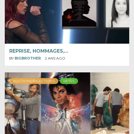
REPRISE, HOMMAGES,…
BY
BIGBROTHER
2 ANS AGO
AUCTIONS/REACTIONS
NEWS