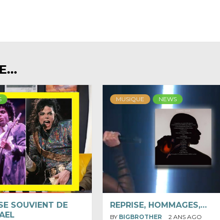
...
S
MUSIQUE
NEWS
SE SOUVIENT DE
REPRISE, HOMMAGES,…
AEL
BY
BIGBROTHER
2 ANS AGO