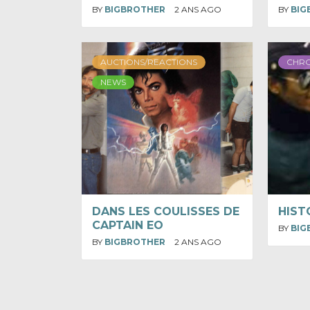
BY
BIGBROTHER
2 ANS AGO
BY
BIG
AUCTIONS/REACTIONS
CHR
NEWS
DANS LES COULISSES DE
HIST
CAPTAIN EO
BY
BIG
BY
BIGBROTHER
2 ANS AGO