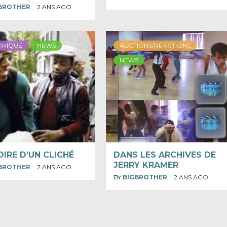
BROTHER
2 ANS AGO
ONIQUE
NEWS
AUCTIONS/REACTIONS
NEWS
OIRE D’UN CLICHÉ
DANS LES ARCHIVES DE
JERRY KRAMER
BROTHER
2 ANS AGO
BY
BIGBROTHER
2 ANS AGO