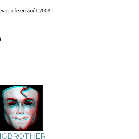
é évoquée en août 2008.
d
IGBROTHER