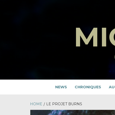
Skip
to
content
MI
NEWS
CHRONIQUES
AU
HOME
LE PROJET BURNS