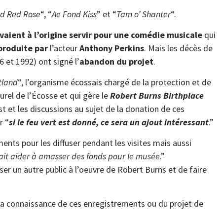
d Red Rose
“, “
Ae Fond Kiss
” et “
Tam o’ Shanter
“.
vaient à l’origine servir pour une comédie musicale
qui
 produite par
l’acteur
Anthony Perkins
. Mais les décès de
et 1992) ont signé l’
abandon du projet
.
tland
“, l’organisme écossais chargé de la protection et de
urel de l’Écosse et qui gère le
Robert Burns Birthplace
t et les discussions au sujet de la donation de ces
r “
si le feu vert est donné, ce sera un ajout intéressant
.”
nts pour les diffuser pendant les visites mais aussi
ait aider à amasser des fonds pour le musée
.”
er un autre public à l’oeuvre de Robert Burns et de faire
n a connaissance de ces enregistrements ou du projet de