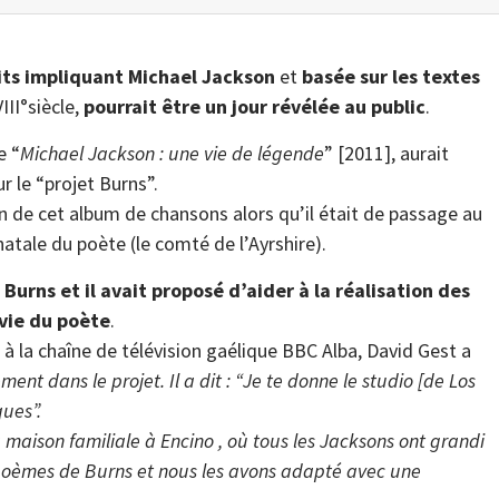
its impliquant Michael Jackson
et
basée sur les textes
III°siècle,
pourrait être un jour révélée au public
.
e “
Michael Jackson : une vie de légende
” [2011], aurait
r le “projet Burns”.
n de cet album de chansons alors qu’il était de passage au
atale du poète (le comté de l’Ayrshire).
Burns et il avait proposé d’aider à la réalisation des
 vie du poète
.
 la chaîne de télévision gaélique BBC Alba, David Gest a
ment dans le projet. Il a dit : “Je te donne le studio [de Los
ques”.
maison familiale à Encino , où tous les Jacksons ont grandi
s poèmes de Burns et nous les avons adapté avec une