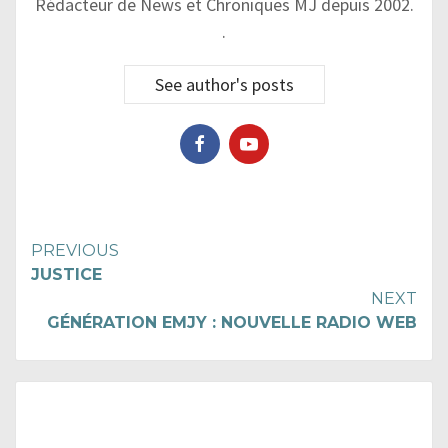
Rédacteur de News et Chroniques MJ depuis 2002.
.
See author's posts
Continue
PREVIOUS
JUSTICE
Reading
NEXT
GÉNÉRATION EMJY : NOUVELLE RADIO WEB