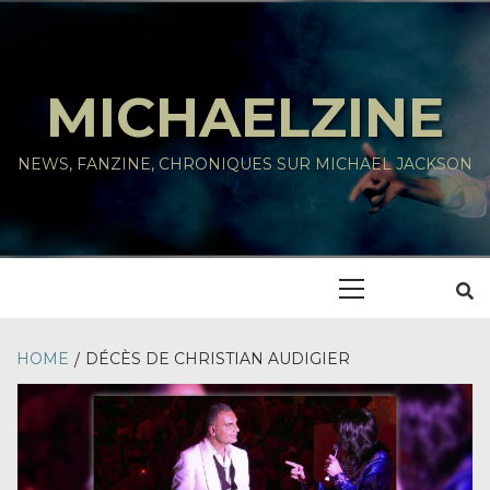
Skip
to
content
MICHAELZINE
NEWS, FANZINE, CHRONIQUES SUR MICHAEL JACKSON
Primary
Menu
HOME
DÉCÈS DE CHRISTIAN AUDIGIER