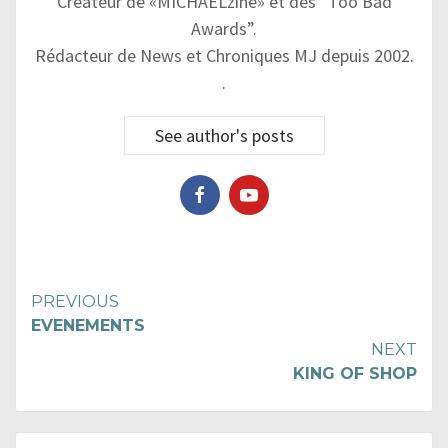
Créateur de «MICHAELzine» et des “Too Bad
Awards”.
Rédacteur de News et Chroniques MJ depuis 2002.
.
See author's posts
Continue
PREVIOUS
EVENEMENTS
Reading
NEXT
KING OF SHOP