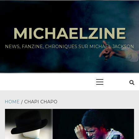
Skip
to
content
MICHAELZINE
NEWS, FANZINE, CHRONIQUES SUR MICHAEL JACKSON
Primary
Menu
HOME
CHAPI CHAPO