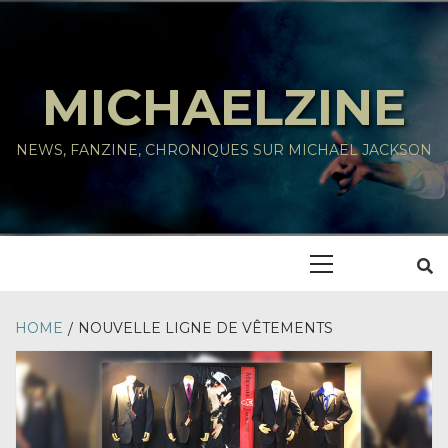
Skip
to
content
MICHAELZINE
NEWS, FANZINE, CHRONIQUES SUR MICHAEL JACKSON
Primary
Menu
HOME
NOUVELLE LIGNE DE VÊTEMENTS