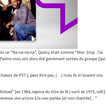
près un “Na-na-na-na”, Quincy était comme “Non. Stop. J’ai
’entre nous ont alors été gentiment sorties du groupe [qui
 chœurs de P.Y.T.], peut être pas, (…) mais ils m’avaient mis
Michael” [en 1984, reprise du titre de MJ sorti en 1975, ndlr]
 devenue une artiste à la voix parlée [et non chantée]…”