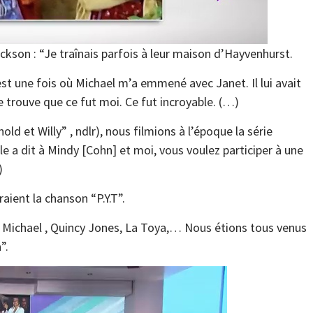
kson : “Je traînais parfois à leur maison d’Hayvenhurst.
st une fois où Michael m’a emmené avec Janet. Il lui avait
e trouve que ce fut moi. Ce fut incroyable. (…)
nold et Willy” , ndlr), nous filmions à l’époque la série
elle a dit à Mindy [Cohn] et moi, vous voulez participer à une
)
aient la chanson “P.Y.T”.
, Michael , Quincy Jones, La Toya,… Nous étions tous venus
”.