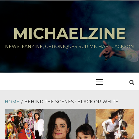
Skip
to
content
MICHAELZINE
NEWS, FANZINE, CHRONIQUES SUR MICHAEL JACKSON
Primary
Menu
HOME
BEHIND THE SCENES : BLACK OR WHITE