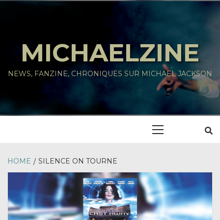
Skip
to
content
MICHAELZINE
NEWS, FANZINE, CHRONIQUES SUR MICHAEL JACKSON
Primary
Menu
HOME
SILENCE ON TOURNE