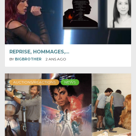
REPRISE, HOMMAGES,…
BY
BIGBROTHER
2 ANS AGO
AUCTIONS/REACTIONS
NEWS