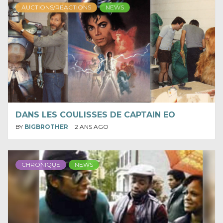
AUCTIONS/REACTIONS
NEWS
DANS LES COULISSES DE CAPTAIN EO
BY
BIGBROTHER
2 ANS AGO
CHRONIQUE
NEWS