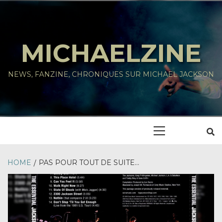
Skip
to
content
MICHAELZINE
NEWS, FANZINE, CHRONIQUES SUR MICHAEL JACKSON
Primary
Menu
HOME
PAS POUR TOUT DE SUITE…