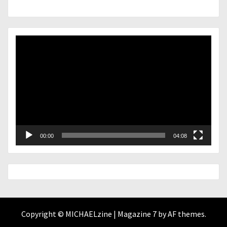
Lecteur
vidéo
00:00
04:08
Copyright © MICHAELzine
|
Magazine 7
by AF themes.