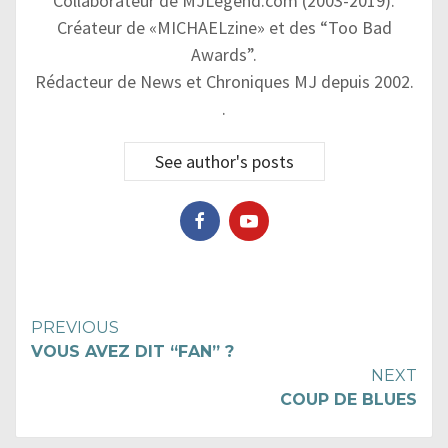
Collaborateur de MJLegend.com (2003-2019).
Créateur de «MICHAELzine» et des “Too Bad
Awards”.
Rédacteur de News et Chroniques MJ depuis 2002.
.
See author's posts
Continue
PREVIOUS
VOUS AVEZ DIT “FAN” ?
Reading
NEXT
COUP DE BLUES