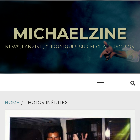
Skip
to
content
MICHAELZINE
NEWS, FANZINE, CHRONIQUES SUR MICHAEL JACKSON
Primary
Menu
HOME
PHOTOS INÉDITES