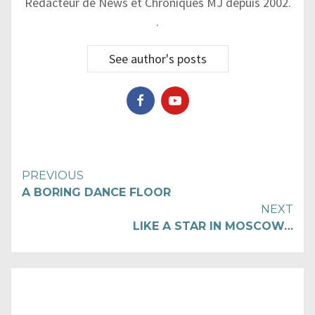
Rédacteur de News et Chroniques MJ depuis 2002.
.
See author's posts
Continue
PREVIOUS
A BORING DANCE FLOOR
Reading
NEXT
LIKE A STAR IN MOSCOW…