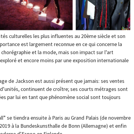
tés culturelles les plus influentes au 20ème siècle et son
mportance est largement reconnue en ce qui concerne la
a chorégraphie et la mode, mais son impact sur l’art
xploré et encore moins par une exposition internationale
tage de Jackson est aussi présent que jamais: ses ventes
d’unités, continuent de croître; ses courts métrages sont
ées par lui en tant que phénomène social sont toujours
ll” se tiendra ensuite à Paris au Grand Palais (de novembre
et 2019 à la Bundeskunsthalle de Bonn (Allemagne) et enfin
oderne d’Espoo en Finlande.