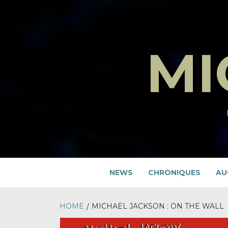
Skip
to
content
MI
NEWS
CHRONIQUES
AU
HOME
MICHAEL JACKSON : ON THE WALL