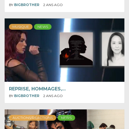
BY
BIGBROTHER
2 ANS AGO
MUSIQUE
NEWS
REPRISE, HOMMAGES,…
BY
BIGBROTHER
2 ANS AGO
AUCTIONS/REACTIONS
NEWS