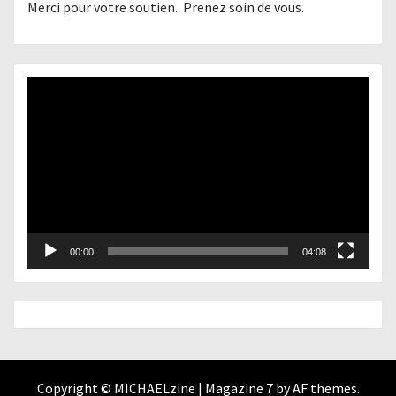
Merci pour votre soutien. Prenez soin de vous.
Lecteur
vidéo
00:00
04:08
Copyright © MICHAELzine
|
Magazine 7
by AF themes.