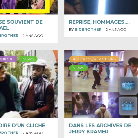
SE SOUVIENT DE
REPRISE, HOMMAGES,…
AEL
BY
BIGBROTHER
2 ANS AGO
BROTHER
2 ANS AGO
ONIQUE
NEWS
AUCTIONS/REACTIONS
NEWS
OIRE D’UN CLICHÉ
DANS LES ARCHIVES DE
JERRY KRAMER
BROTHER
2 ANS AGO