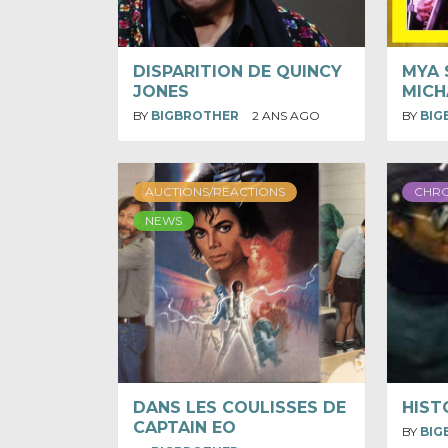
DISPARITION DE QUINCY
MYA 
JONES
MICH
BY
BIGBROTHER
2 ANS AGO
BY
BIG
AUCTIONS/REACTIONS
CHR
NEWS
DANS LES COULISSES DE
HIST
CAPTAIN EO
BY
BIG