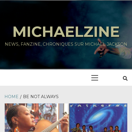
Skip
to
content
MICHAELZINE
NEWS, FANZINE, CHRONIQUES SUR MICHAEL JACKSON
Primary
Menu
HOME
BE NOT ALWAYS