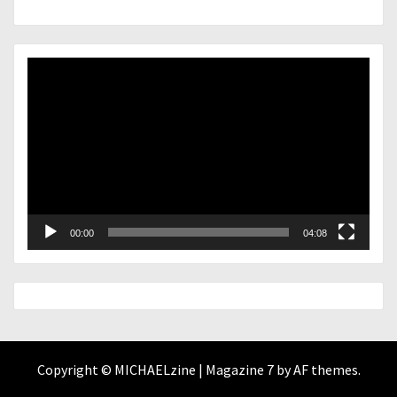
Lecteur
vidéo
00:00
04:08
Copyright © MICHAELzine
|
Magazine 7
by AF themes.