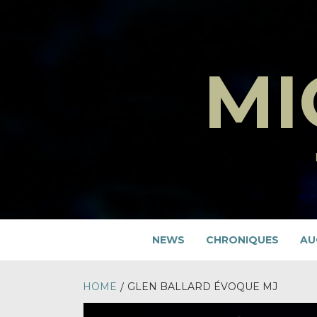
Skip
to
content
MI
NEWS
CHRONIQUES
AU
HOME
GLEN BALLARD ÉVOQUE MJ