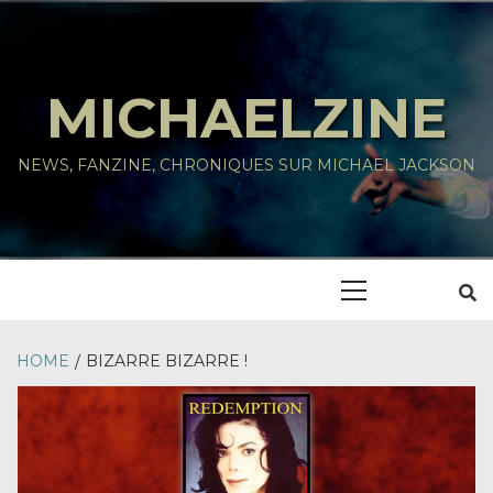
Skip
to
content
MICHAELZINE
NEWS, FANZINE, CHRONIQUES SUR MICHAEL JACKSON
Primary
Menu
HOME
BIZARRE BIZARRE !