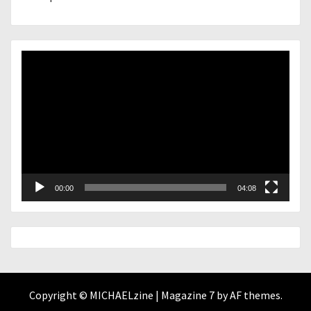
Lecteur
vidéo
00:00
04:08
Copyright © MICHAELzine
|
Magazine 7
by AF themes.