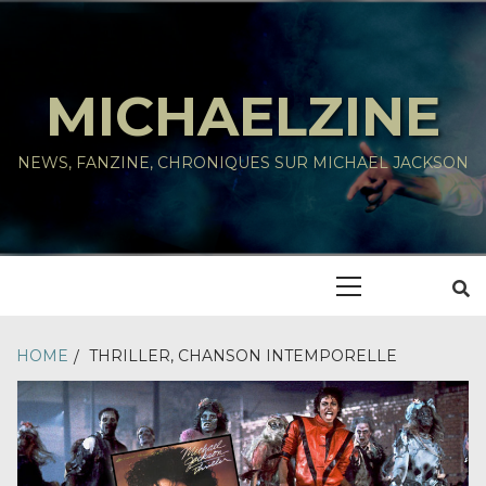
Skip
to
content
MICHAELZINE
NEWS, FANZINE, CHRONIQUES SUR MICHAEL JACKSON
Primary
Menu
HOME
THRILLER, CHANSON INTEMPORELLE