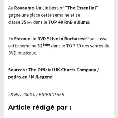
Au
Royaume-Uni
, le best-of “
The Essential
”
gagne une place cette semaine et se
classe
35
dans le
TOP 40 RnB albums
.
ème
En
Estonie
,
le DVD “Live in Bucharest”
se classe
ème
cette semaine
32
dans le TOP 50 des ventes de
DVD musicaux.
Sources : The Official UK Charts Company /
pedro.ee / MJLegend
28 Nov 2006 by BIGBROTHER
Article rédigé par :