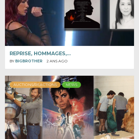
REPRISE, HOMMAGES,…
BY
BIGBROTHER
2 ANS AGO
AUCTIONS/REACTIONS
NEWS