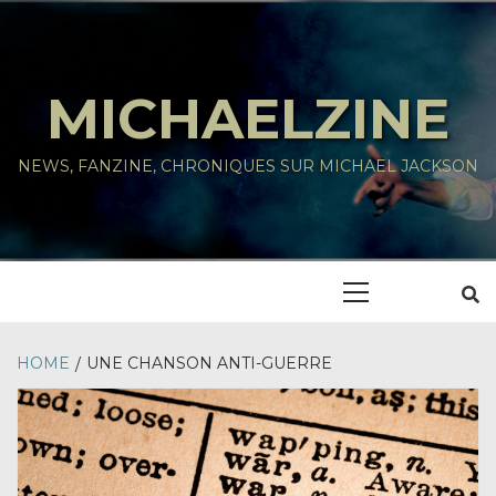
Skip
to
content
MICHAELZINE
NEWS, FANZINE, CHRONIQUES SUR MICHAEL JACKSON
Primary
Menu
HOME
UNE CHANSON ANTI-GUERRE