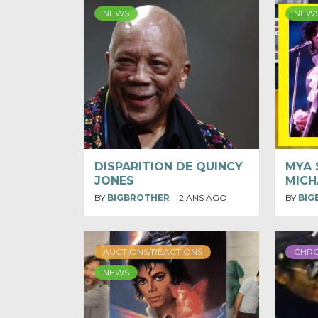
NEWS
NEW
DISPARITION DE QUINCY
MYA 
JONES
MICH
BY
BIGBROTHER
2 ANS AGO
BY
BIG
AUCTIONS/REACTIONS
CHR
NEWS