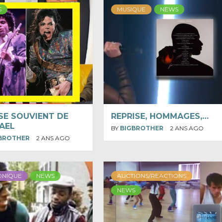
S
MUSIQUE
NEWS
SE SOUVIENT DE
REPRISE, HOMMAGES,…
AEL
BY
BIGBROTHER
2 ANS AGO
BROTHER
2 ANS AGO
ONIQUE
NEWS
AUCTIONS/REACTIONS
NEWS