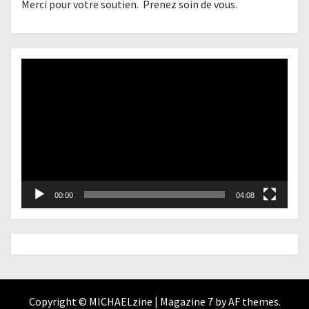
Merci pour votre soutien. Prenez soin de vous.
Lecteur
vidéo
00:00
04:08
Copyright © MICHAELzine
|
Magazine 7
by AF themes.