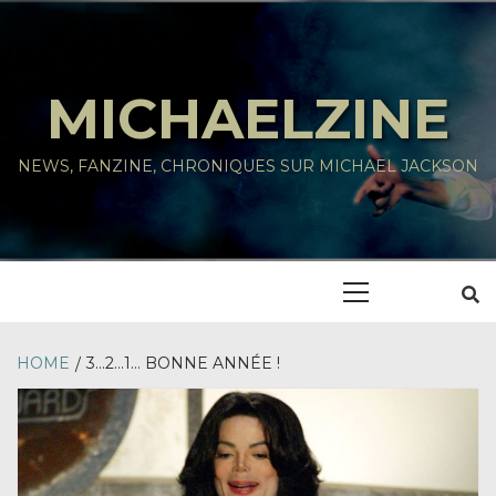
Skip
to
content
MICHAELZINE
NEWS, FANZINE, CHRONIQUES SUR MICHAEL JACKSON
Primary
Menu
HOME
3…2…1… BONNE ANNÉE !