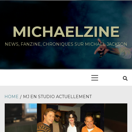
Skip
to
content
MICHAELZINE
NEWS, FANZINE, CHRONIQUES SUR MICHAEL JACKSON
Primary
Menu
HOME
MJ EN STUDIO ACTUELLEMENT