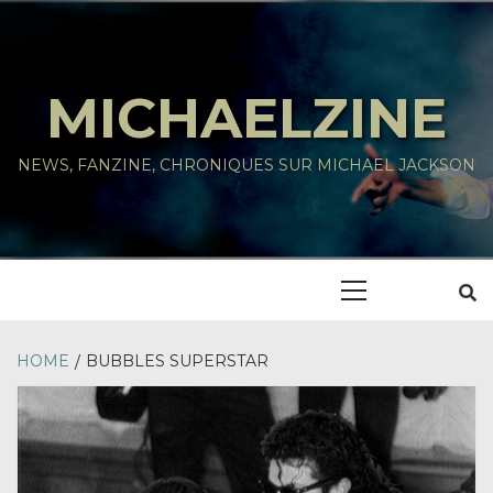
Skip
to
content
MICHAELZINE
NEWS, FANZINE, CHRONIQUES SUR MICHAEL JACKSON
Primary
Menu
HOME
BUBBLES SUPERSTAR