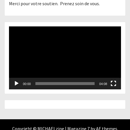
Merci pour votre soutien. Prenez soin de vous.
Lecteur
vidéo
00:00
04:08
Copyright © MICHAELzine
|
Magazine 7
by AF themes.