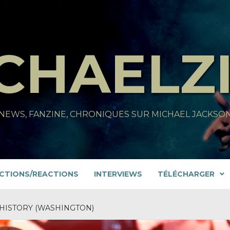
CHAELZ
NEWS, FANZINE, CHRONIQUES SUR MICHAEL JACKSO
CTIONS/REACTIONS
INTERVIEWS
TÉLÉCHARGER
HISTORY (WASHINGTON)