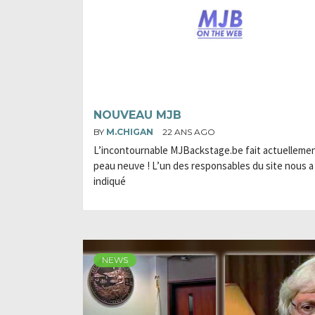
NOUVEAU MJB
BY
M.CHIGAN
22 ANS AGO
L’incontournable MJBackstage.be fait actuelleme
peau neuve ! L’un des responsables du site nous a
indiqué
NEWS