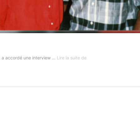
Nathan
t a accordé une interview …
Lire la suite de
East
évoque
MJ