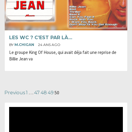
LES WC ? C’EST PAR LÀ…
BY
M.CHIGAN
24 ANS AGO
Le groupe King Of House, qui avait déja fait une reprise de
Billie Jean va
Navigation
…
50
Previous
1
47
48
49
des
articles