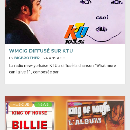
WMCIG DIFFUSÉ SUR KTU
BY
BIGBROTHER
24 ANS AGO
La radio new-yorkaise KTU a diffusé la chanson “What more
can I give ?” , composée par
MUSIQUE
NEWS