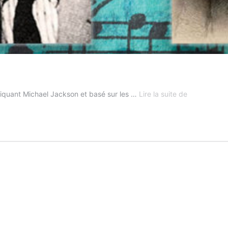
Le
pliquant Michael Jackson et basé sur les …
Lire la suite de
projet
Burns
(suite)